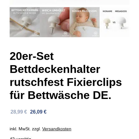
20er-Set
Bettdeckenhalter
rutschfest Fixierclips
für Bettwäsche DE.
Ursprünglicher
Aktueller
28,99
€
26,09
€
Preis
Preis
war:
ist:
inkl. MwSt.
zzgl.
Versandkosten
45,32 €
28,99 €.