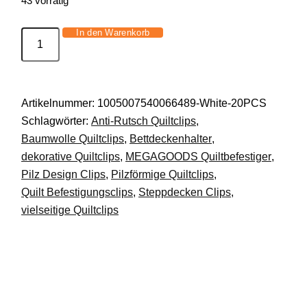
43 vorrätig
In den Warenkorb
20er-
Set
Bettdeckenhalter
rutschfest
Artikelnummer:
1005007540066489-White-20PCS
Fixierclips
Schlagwörter:
Anti-Rutsch Quiltclips
,
für
Baumwolle Quiltclips
,
Bettdeckenhalter
,
Bettwäsche
dekorative Quiltclips
,
MEGAGOODS Quiltbefestiger
,
DE.
Pilz Design Clips
,
Pilzförmige Quiltclips
,
Menge
Quilt Befestigungsclips
,
Steppdecken Clips
,
vielseitige Quiltclips
Beschreibung