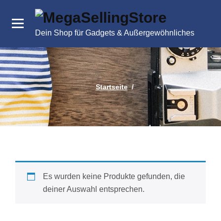
Zum
Inhalt
springen
Dein Shop für Gadgets & Außergewöhnliches
Startseite
/
Es wurden keine Produkte gefunden, die
deiner Auswahl entsprechen.