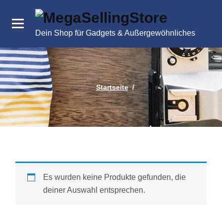
Zum
Inhalt
springen
Dein Shop für Gadgets & Außergewöhnliches
Startseite
/
Es wurden keine Produkte gefunden, die
deiner Auswahl entsprechen.