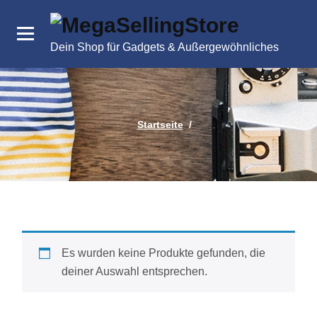
Zum
Inhalt
springen
Dein Shop für Gadgets & Außergewöhnliches
Startseite
/
Es wurden keine Produkte gefunden, die
deiner Auswahl entsprechen.