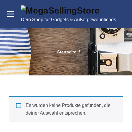
Zum
Inhalt
springen
Dein Shop für Gadgets & Außergewöhnliches
Startseite
/
Es wurden keine Produkte gefunden, die
deiner Auswahl entsprechen.