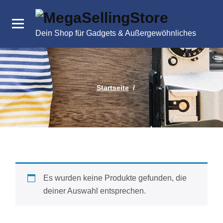
Zum
Inhalt
springen
Dein Shop für Gadgets & Außergewöhnliches
Startseite
/
Es wurden keine Produkte gefunden, die
deiner Auswahl entsprechen.