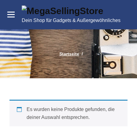
Zum
Inhalt
springen
Dein Shop für Gadgets & Außergewöhnliches
Startseite
/
Es wurden keine Produkte gefunden, die
deiner Auswahl entsprechen.