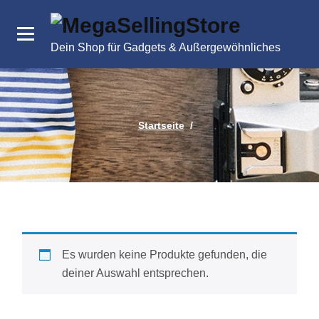
Zum
Inhalt
springen
Dein Shop für Gadgets & Außergewöhnliches
Startseite
/
Es wurden keine Produkte gefunden, die
deiner Auswahl entsprechen.