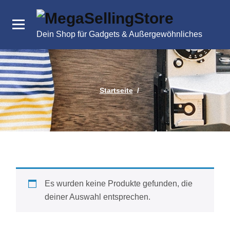
Zum
Inhalt
springen
Dein Shop für Gadgets & Außergewöhnliches
Startseite
/
Es wurden keine Produkte gefunden, die
deiner Auswahl entsprechen.