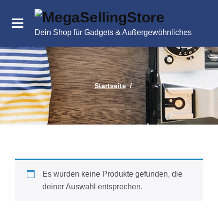
Zum
Inhalt
springen
Dein Shop für Gadgets & Außergewöhnliches
Startseite
/
Es wurden keine Produkte gefunden, die
deiner Auswahl entsprechen.