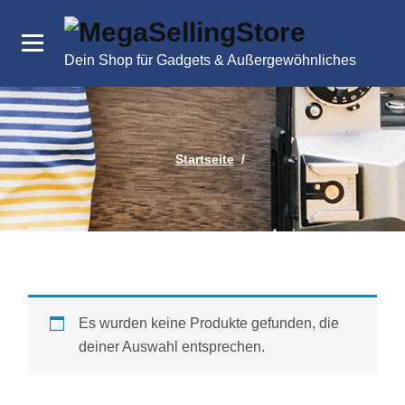
Zum
Inhalt
springen
Dein Shop für Gadgets & Außergewöhnliches
Startseite
/
Es wurden keine Produkte gefunden, die
deiner Auswahl entsprechen.