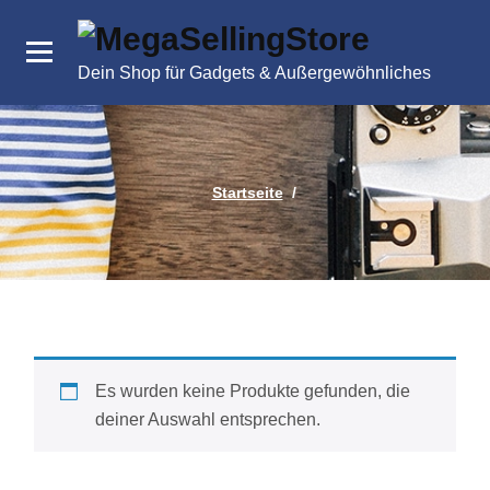
Zum
Inhalt
springen
Dein Shop für Gadgets & Außergewöhnliches
Startseite
/
Es wurden keine Produkte gefunden, die
deiner Auswahl entsprechen.