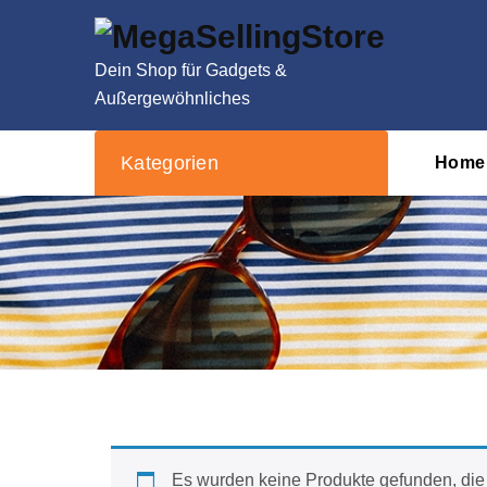
Zum
Inhalt
springen
Dein Shop für Gadgets &
Außergewöhnliches
Kategorien
Home
Es wurden keine Produkte gefunden, die