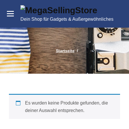
Zum
Inhalt
springen
Dein Shop für Gadgets & Außergewöhnliches
Startseite
/
Es wurden keine Produkte gefunden, die
deiner Auswahl entsprechen.