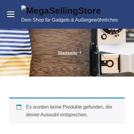
Zum
Inhalt
springen
Dein Shop für Gadgets & Außergewöhnliches
Startseite
/
Es wurden keine Produkte gefunden, die
deiner Auswahl entsprechen.