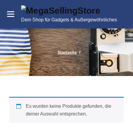
Zum
Inhalt
springen
Dein Shop für Gadgets & Außergewöhnliches
Startseite
/
Es wurden keine Produkte gefunden, die
deiner Auswahl entsprechen.