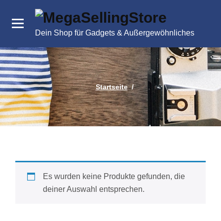
Zum
Inhalt
springen
Dein Shop für Gadgets & Außergewöhnliches
Startseite
/
Es wurden keine Produkte gefunden, die
deiner Auswahl entsprechen.