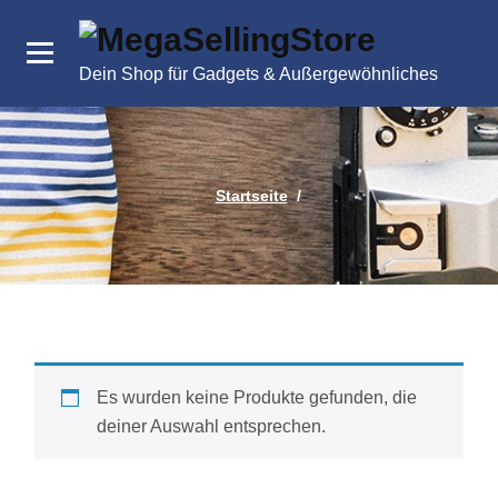
Zum
Inhalt
springen
Dein Shop für Gadgets & Außergewöhnliches
Startseite
/
Es wurden keine Produkte gefunden, die
deiner Auswahl entsprechen.