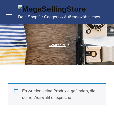
Zum
Inhalt
springen
Dein Shop für Gadgets & Außergewöhnliches
Startseite
/
Es wurden keine Produkte gefunden, die
deiner Auswahl entsprechen.