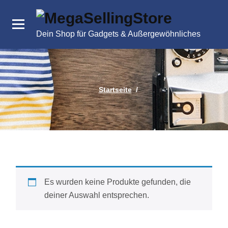
Zum
Inhalt
springen
Dein Shop für Gadgets & Außergewöhnliches
Startseite
/
Es wurden keine Produkte gefunden, die
deiner Auswahl entsprechen.