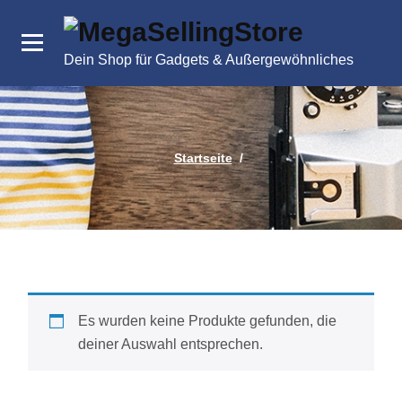
Zum
Inhalt
springen
Dein Shop für Gadgets & Außergewöhnliches
Startseite
/
Es wurden keine Produkte gefunden, die
deiner Auswahl entsprechen.