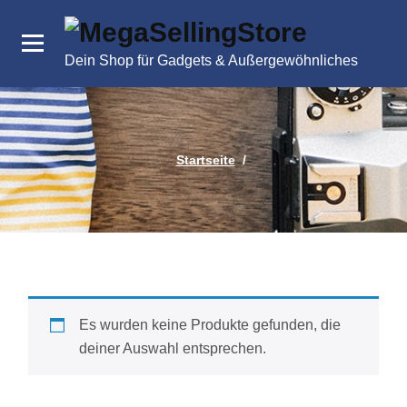
Zum
Inhalt
springen
Dein Shop für Gadgets & Außergewöhnliches
Startseite
/
Es wurden keine Produkte gefunden, die
deiner Auswahl entsprechen.