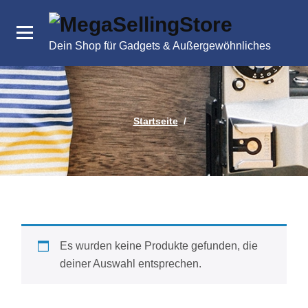
Zum
Inhalt
springen
Dein Shop für Gadgets & Außergewöhnliches
Startseite
/
Es wurden keine Produkte gefunden, die
deiner Auswahl entsprechen.