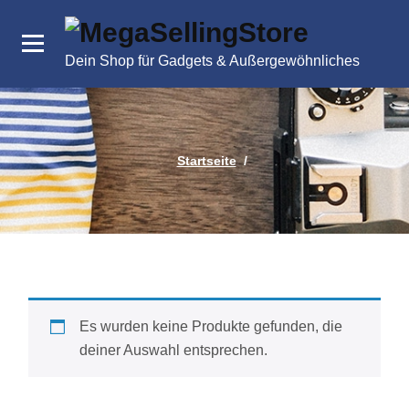
Zum
Inhalt
springen
Dein Shop für Gadgets & Außergewöhnliches
Startseite
/
Es wurden keine Produkte gefunden, die
deiner Auswahl entsprechen.