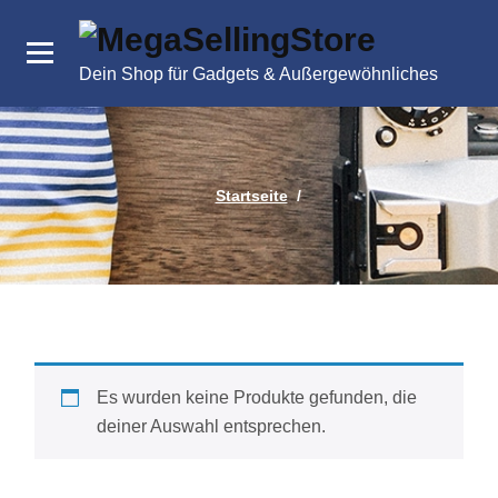
Zum
Inhalt
springen
Dein Shop für Gadgets & Außergewöhnliches
Startseite
/
Es wurden keine Produkte gefunden, die
deiner Auswahl entsprechen.