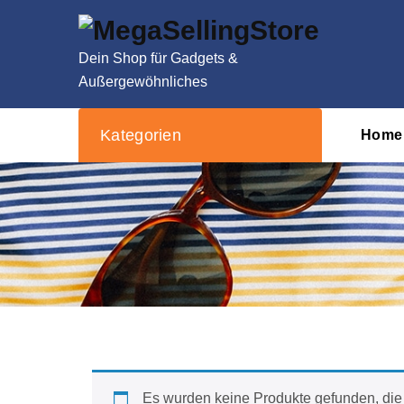
Zum
Inhalt
springen
Dein Shop für Gadgets &
Außergewöhnliches
Kategorien
Home
Es wurden keine Produkte gefunden, die