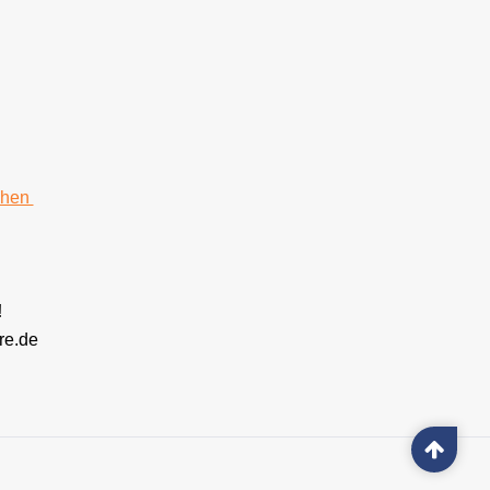
chen
!
re.de