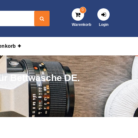
0
Warenkorb
Login
enkorb
für Bettwäsche DE.