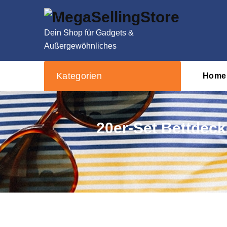
Zum
Inhalt
springen
Dein Shop für Gadgets &
Außergewöhnliches
Kategorien
Home
20er-Set Bettdeck