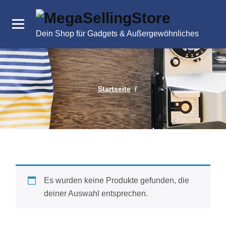
Zum
Inhalt
springen
Dein Shop für Gadgets & Außergewöhnliches
Startseite
/
Es wurden keine Produkte gefunden, die
deiner Auswahl entsprechen.