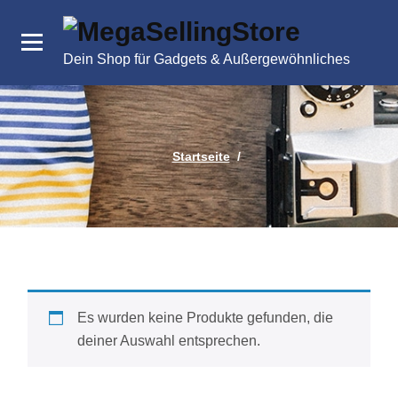
Zum
Inhalt
springen
Dein Shop für Gadgets & Außergewöhnliches
Startseite
/
Es wurden keine Produkte gefunden, die
deiner Auswahl entsprechen.