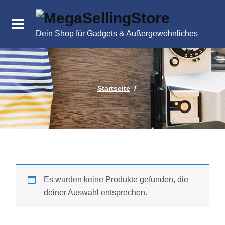
Zum
Inhalt
springen
Dein Shop für Gadgets & Außergewöhnliches
Startseite
/
Es wurden keine Produkte gefunden, die
deiner Auswahl entsprechen.