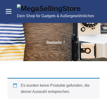
Zum
Inhalt
springen
Dein Shop für Gadgets & Außergewöhnliches
Startseite
/
Es wurden keine Produkte gefunden, die
deiner Auswahl entsprechen.