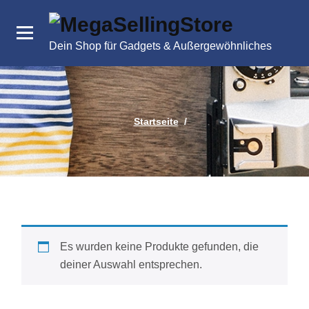
Zum
Inhalt
springen
Dein Shop für Gadgets & Außergewöhnliches
Startseite
/
Es wurden keine Produkte gefunden, die
deiner Auswahl entsprechen.