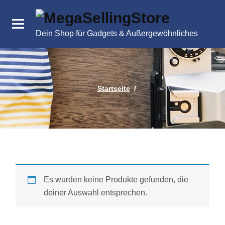
Zum
Inhalt
springen
Dein Shop für Gadgets & Außergewöhnliches
Startseite
/
Es wurden keine Produkte gefunden, die
deiner Auswahl entsprechen.