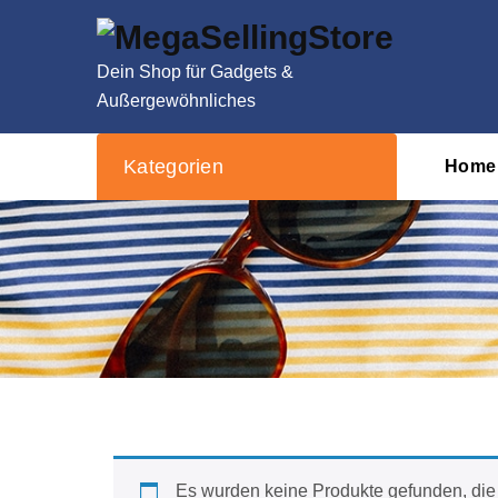
Zum
Inhalt
springen
Dein Shop für Gadgets &
Außergewöhnliches
Kategorien
Home
Es wurden keine Produkte gefunden, die