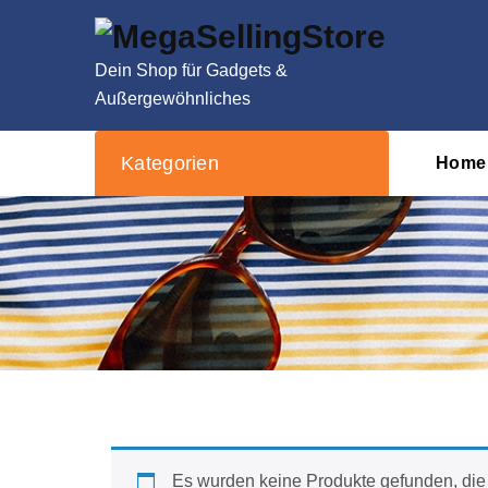
Zum
Inhalt
springen
Dein Shop für Gadgets &
Außergewöhnliches
Kategorien
Home
Es wurden keine Produkte gefunden, die