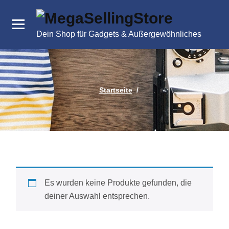
Zum
Inhalt
springen
Dein Shop für Gadgets & Außergewöhnliches
Startseite
/
Es wurden keine Produkte gefunden, die
deiner Auswahl entsprechen.