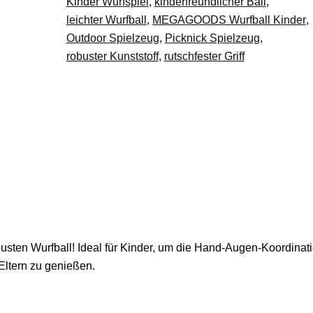
Kinder Wurfspiel
,
kinderfreundlicher Ball
,
Hand-
leichter Wurfball
,
MEGAGOODS Wurfball Kinder
,
Auge-
Outdoor Spielzeug
,
Picknick Spielzeug
,
Koordination
robuster Kunststoff
,
rutschfester Griff
DE.
Menge
ten Wurfball! Ideal für Kinder, um die Hand-Augen-Koordinat
Eltern zu genießen.