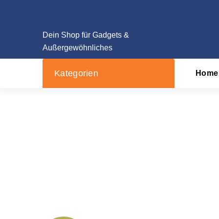
Zum
Inhalt
springen
Dein Shop für Gadgets &
Außergewöhnliches
Kategorien
Home
Wurf- und Fangs
Startseit