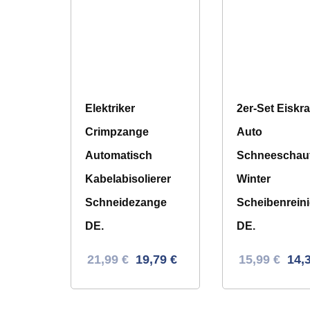
Elektriker
2er-Set Eiskra
Crimpzange
Auto
Automatisch
Schneeschauf
Kabelabisolierer
Winter
Schneidezange
Scheibenreini
DE.
DE.
Ursprünglicher
Aktueller
Ursprünglich
Aktue
21,99
€
19,79
€
15,99
€
14,
Preis
Preis
Preis
Prei
war:
ist:
war:
ist: