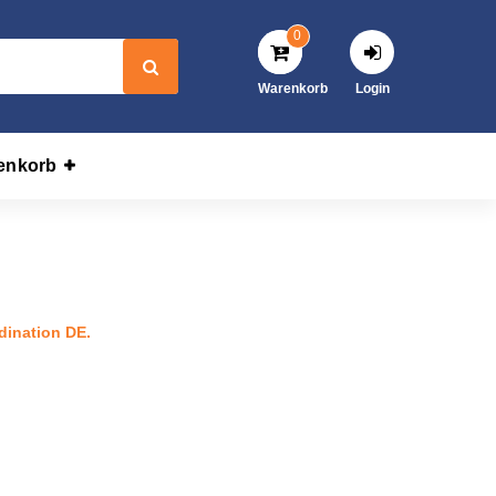
0
Warenkorb
Login
enkorb
Koordination DE.
dination DE.