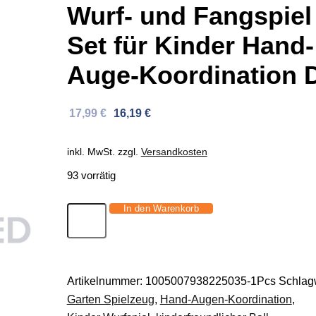
Wurf- und Fangspiel
Set für Kinder Hand-
Auge-Koordination 
Ursprünglicher
Aktueller
17,99
€
16,19
€
Preis
Preis
war:
ist:
inkl. MwSt.
zzgl.
Versandkosten
32,66 €
17,99 €.
93 vorrätig
In den Warenkorb
Wurf-
und
Fangspiel
Set
Artikelnummer:
1005007938225035-1Pcs
Schlagw
für
Garten Spielzeug
,
Hand-Augen-Koordination
,
Kinder