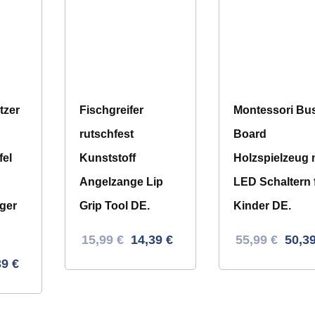
tzer
Fischgreifer
Montessori Bu
rutschfest
Board
el
Kunststoff
Holzspielzeug 
Angelzange Lip
LED Schaltern 
ger
Grip Tool DE.
Kinder DE.
Ursprünglicher
Aktueller
Ursprüngliche
Aktuel
15,99
€
14,39
€
55,99
€
50,3
Preis
Preis
Preis
Preis
er
ller
39
€
war:
ist:
war:
ist:
s
34,85 €
15,99 €.
88,23 €
55,99 