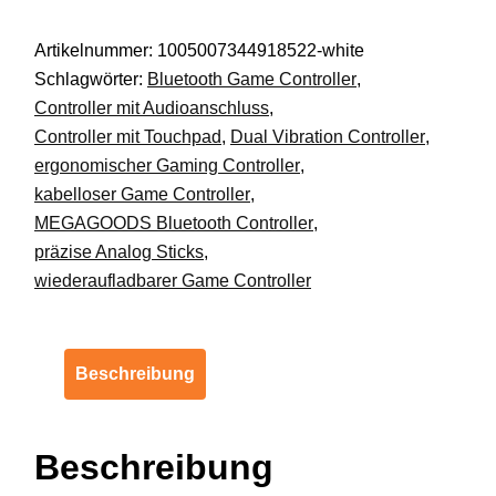
für
Artikelnummer:
1005007344918522-white
PS4
Schlagwörter:
Bluetooth Game Controller
,
Slim
Controller mit Audioanschluss
,
Pro
Controller mit Touchpad
,
Dual Vibration Controller
,
PC
ergonomischer Gaming Controller
,
iOS
kabelloser Game Controller
,
Android
MEGAGOODS Bluetooth Controller
,
DE.
präzise Analog Sticks
,
Menge
wiederaufladbarer Game Controller
Beschreibung
Beschreibung