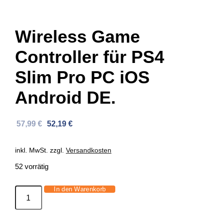
Wireless Game
Controller für PS4
Slim Pro PC iOS
Android DE.
Ursprünglicher
Aktueller
57,99
€
52,19
€
Preis
Preis
war:
ist:
inkl. MwSt.
zzgl.
Versandkosten
92,00 €
57,99 €.
52 vorrätig
In den Warenkorb
Wireless
Game
Controller