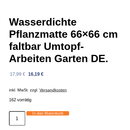
Wasserdichte
Pflanzmatte 66×66 cm
faltbar Umtopf-
Arbeiten Garten DE.
Ursprünglicher
Aktueller
17,99
€
16,19
€
Preis
Preis
war:
ist:
inkl. MwSt.
zzgl.
Versandkosten
31,02 €
17,99 €.
162 vorrätig
In den Warenkorb
Wasserdichte
Pflanzmatte
66x66