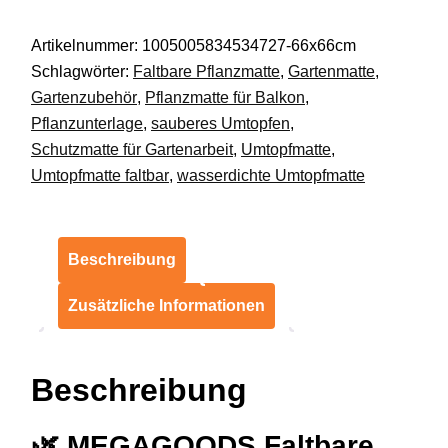
cm
Artikelnummer:
1005005834534727-66x66cm
faltbar
Schlagwörter:
Faltbare Pflanzmatte
,
Gartenmatte
,
Umtopf-
Gartenzubehör
,
Pflanzmatte für Balkon
,
Arbeiten
Pflanzunterlage
,
sauberes Umtopfen
,
Garten
Schutzmatte für Gartenarbeit
,
Umtopfmatte
,
DE.
Umtopfmatte faltbar
,
wasserdichte Umtopfmatte
Menge
Beschreibung
Zusätzliche Informationen
Beschreibung
🌿
MEGAGOODS Faltbare