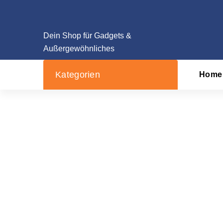
Zum
Inhalt
springen
Dein Shop für Gadgets &
Außergewöhnliches
Kategorien
Home
SignalBoost™ 2.0 Hand
Startseite
/
Produk