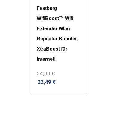
Festberg
WifiBoost™ Wifi
Extender Wlan
Repeater Booster,
XtraBoost für
Internet!
24,99
€
22,49
€