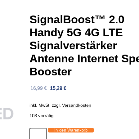
SignalBoost™ 2.0
Handy 5G 4G LTE
Signalverstärker
Antenne Internet Sp
Booster
Ursprünglicher
Aktueller
16,99
€
15,29
€
Preis
Preis
war:
ist:
inkl. MwSt.
zzgl.
Versandkosten
30,46 €
16,99 €.
103 vorrätig
In den Warenkorb
SignalBoost™