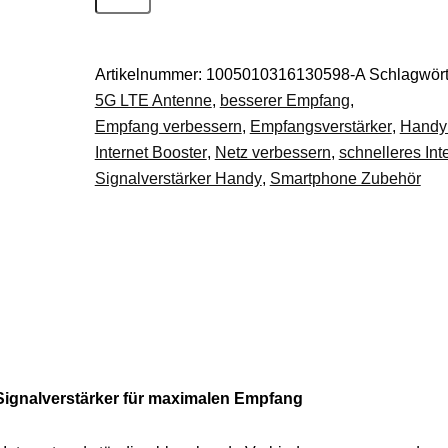
2.0
Handy
5G
Artikelnummer:
1005010316130598-A
Schlagwört
4G
5G LTE Antenne
,
besserer Empfang
,
LTE
Empfang verbessern
,
Empfangsverstärker
,
Handy
Signalverstärker
Internet Booster
,
Netz verbessern
,
schnelleres Int
Antenne
Signalverstärker Handy
,
Smartphone Zubehör
Internet
Speed
Booster
Menge
Signalverstärker für maximalen Empfang