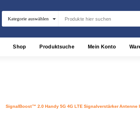
Shop
Produktsuche
Mein Konto
War
y 5G 4G LTE Signalverstärker 
Booster
t
/
SignalBoost™ 2.0 Handy 5G 4G LTE Signalverstärker Antenne 