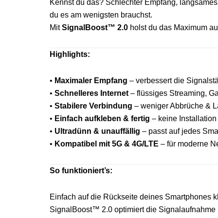
Kennst du das? Schlechter Empfang, langsames
du es am wenigsten brauchst.
Mit
SignalBoost™ 2.0
holst du das Maximum aus
Highlights:
•
Maximaler Empfang
– verbessert die Signalst
•
Schnelleres Internet
– flüssiges Streaming, G
•
Stabilere Verbindung
– weniger Abbrüche & L
•
Einfach aufkleben & fertig
– keine Installatio
•
Ultradünn & unauffällig
– passt auf jedes Sm
•
Kompatibel mit 5G & 4G/LTE
– für moderne Ne
So funktioniert’s:
Einfach auf die Rückseite deines Smartphones kl
SignalBoost™ 2.0 optimiert die Signalaufnahme 