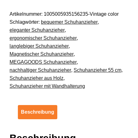
cm
Artikelnummer:
1005005935156235-Vintage color
mit
Schlagwörter:
bequemer Schuhanzieher
,
Magnet
eleganter Schuhanzieher
,
lang
ergonomischer Schuhanzieher
,
stabil
langlebiger Schuhanzieher
,
ergonomisch
Magnetischer Schuhanzieher
,
DE.
MEGAGOODS Schuhanzieher
,
Menge
nachhaltiger Schuhanzieher
,
Schuhanzieher 55 cm
,
Schuhanzieher aus Holz
,
Schuhanzieher mit Wandhalterung
Beschreibung