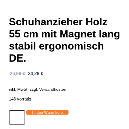
Schuhanzieher Holz
55 cm mit Magnet lang
stabil ergonomisch
DE.
Ursprünglicher
Aktueller
26,99
€
24,29
€
Preis
Preis
war:
ist:
inkl. MwSt.
zzgl.
Versandkosten
41,75 €
26,99 €.
146 vorrätig
In den Warenkorb
Schuhanzieher
Holz
55