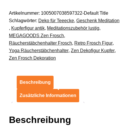
Deko
Artikelnummer:
1005007038597322-Default Title
Retro
Schlagwörter:
Deko für Teeecke
,
Geschenk Meditation
Zen
,
Kupferfigur antik
,
Meditationszubehör lustig
,
Tee
MEGAGOODS Zen Frosch
,
Haustier
Räucherstäbchenhalter Frosch
,
Retro Frosch Figur
,
Deko
Yoga Räucherstäbchenhalter
,
Zen Dekofigur Kupfer
,
DE.
Zen Frosch Dekoration
Menge
Beschreibung
Zusätzliche Informationen
Beschreibung