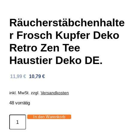
Räucherstäbchenhalte
r Frosch Kupfer Deko
Retro Zen Tee
Haustier Deko DE.
Ursprünglicher
Aktueller
11,99
€
10,79
€
Preis
Preis
war:
ist:
inkl. MwSt.
zzgl.
Versandkosten
30,00 €
11,99 €.
48 vorrätig
In den Warenkorb
Räucherstäbchenhalter
Frosch
Kupfer