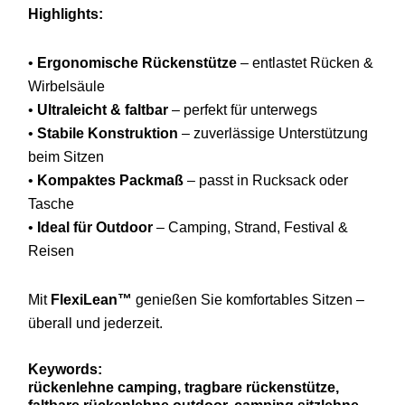
Highlights:
•
Ergonomische
Rückenstütze
–
entlastet
Rücken &
Wirbelsäule
•
Ultraleicht &
faltbar
–
perfekt
für
unterwegs
•
Stabile
Konstruktion
–
zuverlässige
Unterstützung
beim
Sitzen
•
Kompaktes
Packmaß
–
passt
in
Rucksack
oder
Tasche
•
Ideal
für
Outdoor
–
Camping,
Strand,
Festival &
Reisen
Mit
FlexiLean™
genießen
Sie
komfortables
Sitzen –
überall
und
jederzeit.
Keywords:
rückenlehne
camping,
tragbare
rückenstütze,