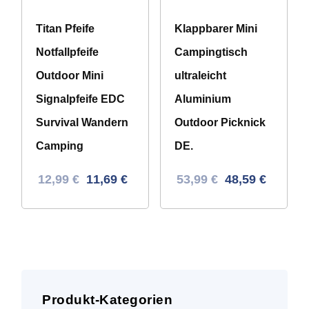
Titan Pfeife
Klappbarer Mini
Notfallpfeife
Campingtisch
Outdoor Mini
ultraleicht
Signalpfeife EDC
Aluminium
Survival Wandern
Outdoor Picknick
Camping
DE.
Ursprünglicher
Aktueller
Ursprünglicher
Aktueller
12,99
€
11,69
€
53,99
€
48,59
€
Preis
Preis
Preis
Preis
war:
ist:
war:
ist:
30,63 €
12,99 €.
85,61 €
53,99 €.
Produkt-Kategorien