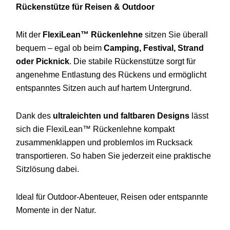
Rückenstütze
für
Reisen &
Outdoor
Mit
der
FlexiLean™
Rückenlehne
sitzen
Sie
überall
bequem –
egal
ob
beim
Camping,
Festival,
Strand
oder
Picknick
.
Die
stabile
Rückenstütze
sorgt
für
angenehme
Entlastung
des
Rückens
und
ermöglicht
entspanntes
Sitzen
auch
auf
hartem
Untergrund.
Dank
des
ultraleichten
und
faltbaren
Designs
lässt
sich
die
FlexiLean™
Rückenlehne
kompakt
zusammenklappen
und
problemlos
im
Rucksack
transportieren.
So
haben
Sie
jederzeit
eine
praktische
Sitzlösung
dabei.
Ideal
für
Outdoor-
Abenteuer,
Reisen
oder
entspannte
Momente
in
der
Natur.