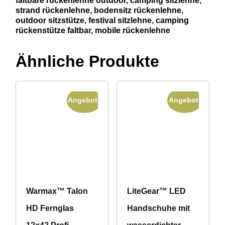
faltbare
rückenlehne
outdoor,
camping
sitzlehne,
strand
rückenlehne,
bodensitz
rückenlehne,
outdoor
sitzstütze,
festival
sitzlehne,
camping
rückenstütze
faltbar,
mobile
rückenlehne
Ähnliche Produkte
Angebot!
Angebot!
Warmax™ Talon
LiteGear™ LED
HD Fernglas
Handschuhe mit