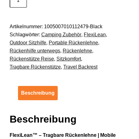
Tragbare
Rückenlehne
–
Artikelnummer:
1005007010112479-Black
Mobile
Schlagwörter:
Camping Zubehör
,
FlexiLean
,
Rückenstütze
Outdoor Sitzhilfe
,
Portable Rückenlehne
,
für
Rückenhilfe unterwegs
,
Rückenlehne
,
Reisen
Rückenstütze Reise
,
Sitzkomfort
,
&
Tragbare Rückenstütze
,
Travel Backrest
Outdoor!
Menge
Beschreibung
Beschreibung
FlexiLean™ –
Tragbare
Rückenlehne |
Mobile