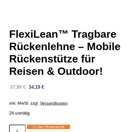
FlexiLean™ Tragbare
Rückenlehne – Mobile
Rückenstütze für
Reisen & Outdoor!
Ursprünglicher
Aktueller
37,99
€
34,19
€
Preis
Preis
war:
ist:
inkl. MwSt.
zzgl.
Versandkosten
60,29 €
37,99 €.
24 vorrätig
In den Warenkorb
FlexiLean™