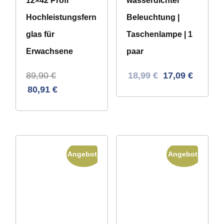
12×42 Profi
wasserdichter
Hochleistungsfern
Beleuchtung |
glas für
Taschenlampe | 1
Erwachsene
paar
Ursprünglicher
Aktueller
89,90
€
18,99
€
17,09
€
Preis
Preis
80,91
€
war:
ist:
33,28 €
18,99 €.
Angebot!
Angebot!