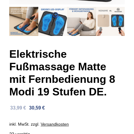
Elektrische
Fußmassage Matte
mit Fernbedienung 8
Modi 19 Stufen DE.
Ursprünglicher
Aktueller
33,99
€
30,59
€
Preis
Preis
war:
ist:
inkl. MwSt.
zzgl.
Versandkosten
53,75 €
33,99 €.