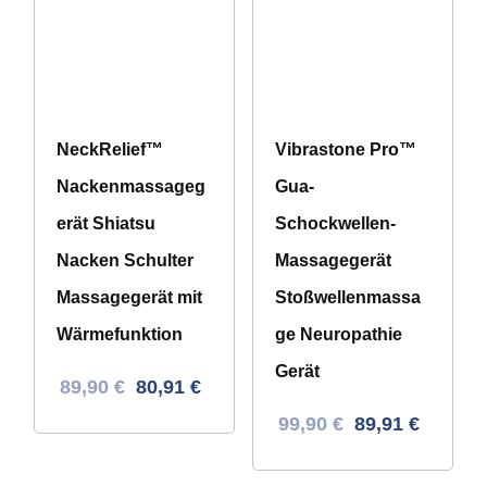
NeckRelief™
Vibrastone Pro™
Nackenmassageg
Gua-
erät Shiatsu
Schockwellen-
Nacken Schulter
Massagegerät
Massagegerät mit
Stoßwellenmassa
Wärmefunktion
ge Neuropathie
Gerät
Ursprünglicher
Aktueller
89,90
€
80,91
€
Preis
Preis
Ursprünglicher
Aktueller
99,90
€
89,91
€
war:
ist:
Preis
Preis
139,71 €
89,90 €.
war:
ist: