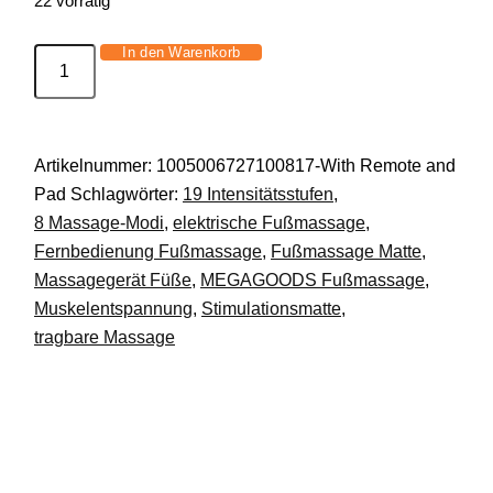
22 vorrätig
In den Warenkorb
Elektrische
Fußmassage
Matte
mit
Artikelnummer:
1005006727100817-With Remote and
Fernbedienung
Pad
Schlagwörter:
19 Intensitätsstufen
,
8
8 Massage-Modi
,
elektrische Fußmassage
,
Modi
Fernbedienung Fußmassage
,
Fußmassage Matte
,
19
Massagegerät Füße
,
MEGAGOODS Fußmassage
,
Stufen
Muskelentspannung
,
Stimulationsmatte
,
DE.
tragbare Massage
Menge
Beschreibung