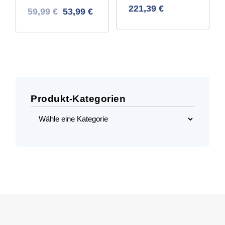
221,39
€
Ursprünglicher
Aktueller
59,99
€
53,99
€
Preis
Preis
war:
ist:
103,15 €
59,99 €.
Produkt-Kategorien