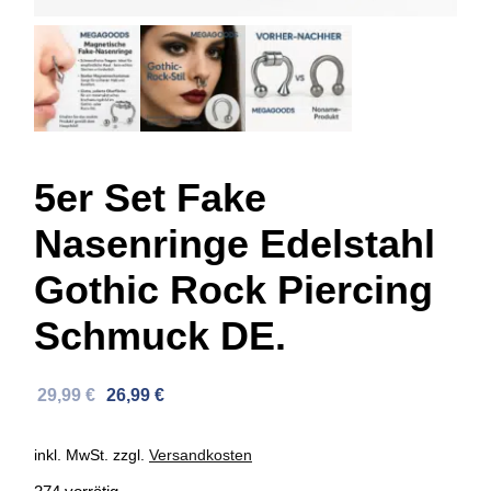
5er Set Fake
Nasenringe Edelstahl
Gothic Rock Piercing
Schmuck DE.
Ursprünglicher
Aktueller
29,99
€
26,99
€
Preis
Preis
war:
ist:
inkl. MwSt.
zzgl.
Versandkosten
46,17 €
29,99 €.