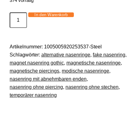
374 vorrätig
In den Warenkorb
5er
Set
Fake
Nasenringe
Artikelnummer:
1005005920253537-Steel
Edelstahl
Schlagwörter:
alternative nasenringe
,
fake nasenring
,
Gothic
magnet nasenring gothic
,
magnetische nasenringe
,
Rock
magnetische piercings
,
modische nasenringe
,
Piercing
nasenring mit abnehmbaren enden
,
Schmuck
nasenring ohne piercing
,
nasenring ohne stechen
,
DE.
temporärer nasenring
Menge
Beschreibung
Zusätzliche Informationen