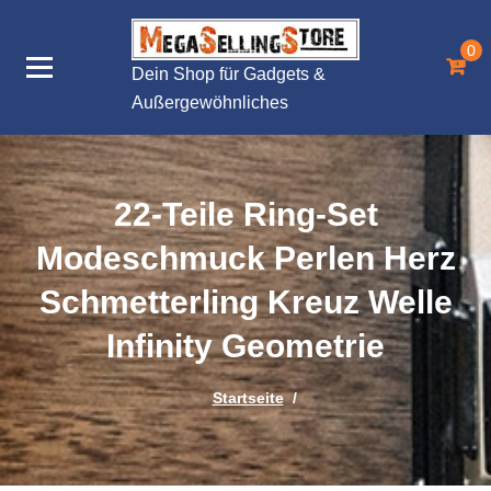
Zum
Inhalt
0
springen
Dein Shop für Gadgets &
Außergewöhnliches
22‑Teile Ring‑Set
Modeschmuck Perlen Herz
Schmetterling Kreuz Welle
Infinity Geometrie
Startseite
/