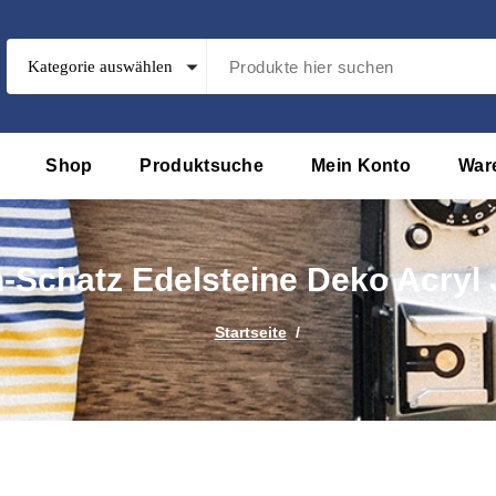
Shop
Produktsuche
Mein Konto
War
n-Schatz Edelsteine Deko Acryl
Startseite
/