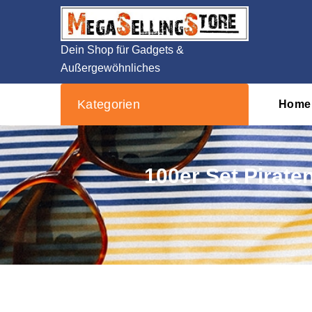
Zum
Inhalt
springen
Dein Shop für Gadgets &
Außergewöhnliches
Kategorien
Home
100er Set Pirate