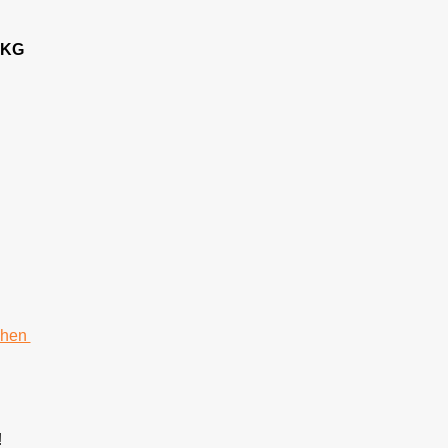
 KG
chen
!