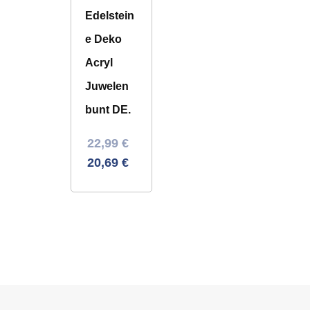
Edelstein
e Deko
Acryl
Juwelen
bunt DE.
Ursprünglicher
Aktueller
22,99
€
Preis
Preis
20,69
€
war:
ist:
36,26 €
22,99 €.