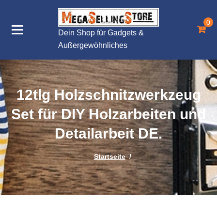
Zum
Inhalt
0
springen
Dein Shop für Gadgets &
Außergewöhnliches
12tlg Holzschnitzwerkzeug
Set für DIY Holzarbeiten und
Detailarbeit DE.
Startseite
/