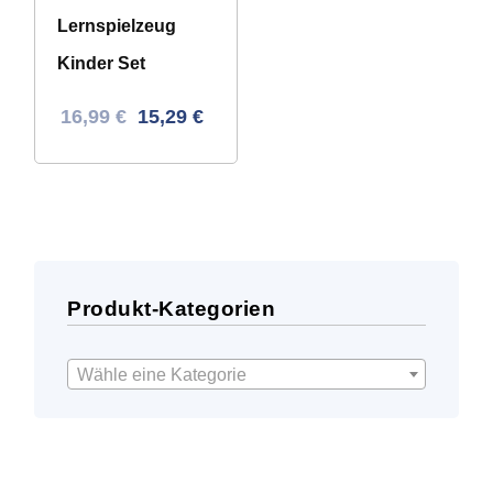
Lernspielzeug
Kinder Set
Ursprünglicher
Aktueller
16,99
€
15,29
€
Preis
Preis
war:
ist:
30,48 €
16,99 €.
Produkt-Kategorien
Wähle eine Kategorie