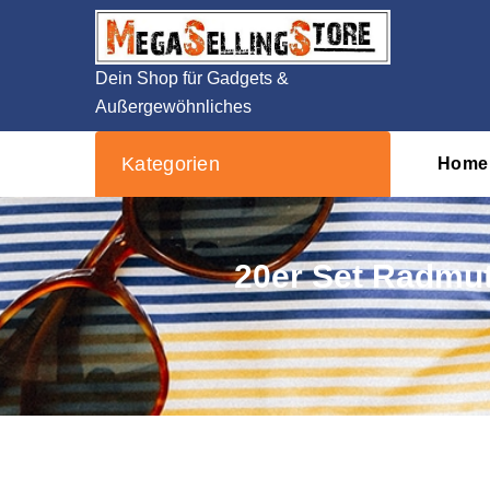
Zum
Inhalt
springen
Dein Shop für Gadgets &
Außergewöhnliches
Kategorien
Home
20er Set Radmut