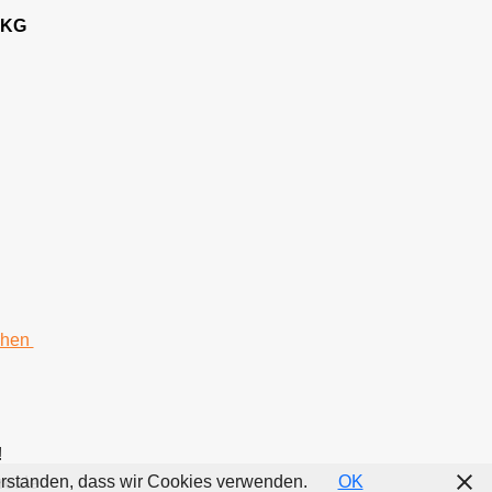
 KG
chen
!
nverstanden, dass wir Cookies verwenden.
OK
re.de